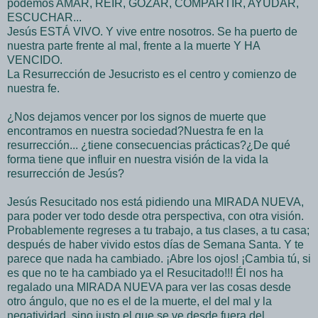
podemos AMAR, REÍR, GOZAR, COMPARTIR, AYUDAR,
ESCUCHAR...
Jesús ESTÁ VIVO. Y vive entre nosotros. Se ha puerto de
nuestra parte frente al mal, frente a la muerte Y HA
VENCIDO.
La Resurrección de Jesucristo es el centro y comienzo de
nuestra fe.
¿Nos dejamos vencer por los signos de muerte que
encontramos en nuestra sociedad?Nuestra fe en la
resurrección... ¿tiene consecuencias prácticas?¿De qué
forma tiene que influir en nuestra visión de la vida la
resurrección de Jesús?
Jesús Resucitado nos está pidiendo una MIRADA NUEVA,
para poder ver todo desde otra perspectiva, con otra visión.
Probablemente regreses a tu trabajo, a tus clases, a tu casa;
después de haber vivido estos días de Semana Santa. Y te
parece que nada ha cambiado. ¡Abre los ojos! ¡Cambia tú, si
es que no te ha cambiado ya el Resucitado!!! Él nos ha
regalado una MIRADA NUEVA para ver las cosas desde
otro ángulo, que no es el de la muerte, el del mal y la
negatividad, sino justo el que se ve desde fuera del