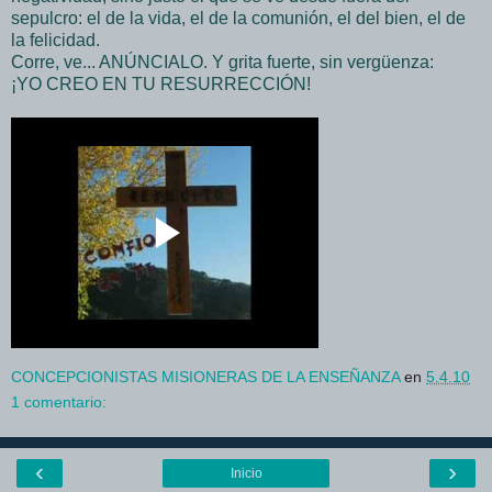
sepulcro: el de la vida, el de la comunión, el del bien, el de
la felicidad.
Corre, ve... ANÚNCIALO. Y grita fuerte, sin vergüenza:
¡YO CREO EN TU RESURRECCIÓN!
CONCEPCIONISTAS MISIONERAS DE LA ENSEÑANZA
en
5.4.10
1 comentario:
‹
›
Inicio